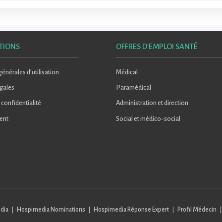
TIONS
OFFRES D'EMPLOI SANTÉ
énérales d’utilisation
Médical
gales
Paramédical
 confidentialité
Administration et direction
ent
Social et médico-social
dia
Hospimedia Nominations
Hospimedia Réponse Expert
Profil Médecin