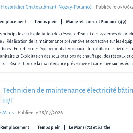
 Hospitalier Châteaubriant-Nozay-Pouancé
-
Publiée le 05/08/
Remplacement
Temps plein
Maine-et-Loire et Pouancé (49)
s principales : 1) Exploitation des réseaux d'eau et des systèmes de pro
re : • Réalisation de la maintenance préventive et corrective sur les équ
tures • Entretien des équipements terminaux • Traçabilité et suivi des in
sanitaire 2) Exploitation des sous-stations de chauffage, des réseaux et 
ux : • Réalisation de la maintenance préventive et corrective sur les éq
Technicien de maintenance électricité bâtim
H/F
e Mans
-
Publiée le 28/07/2026
 Remplacement
Temps plein
Le Mans (72) et Sarthe