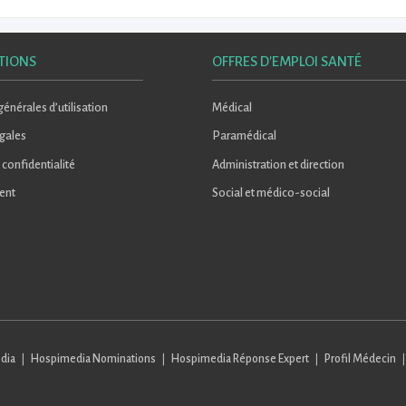
TIONS
OFFRES D'EMPLOI SANTÉ
énérales d’utilisation
Médical
gales
Paramédical
 confidentialité
Administration et direction
ent
Social et médico-social
dia
Hospimedia Nominations
Hospimedia Réponse Expert
Profil Médecin