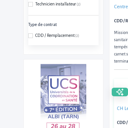
Technicien installateur
(2)
Centre
CDD / 
Type de contrat
Mission
CDD / Remplacement
(2)
sanitai
tempéra
carnet 
termina
CH L
CDD /