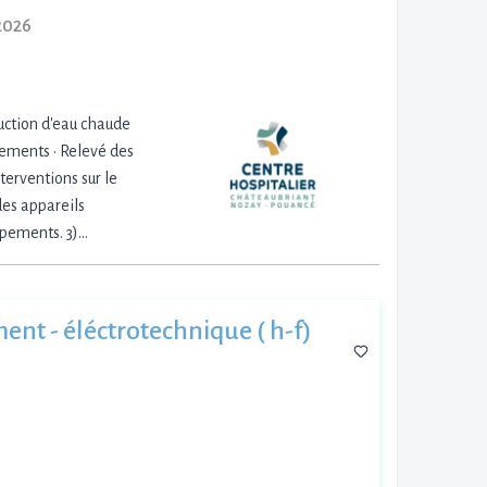
2026
duction d'eau chaude
ipements • Relevé des
terventions sur le
des appareils
uipements. 3)…
ent - éléctrotechnique ( h-f)