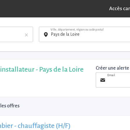
Accès ca
Ville, département, région ou code postal
×
installateur - Pays de la Loire
Créer une alerte
Email
les offres
bier - chauffagiste (H/F)