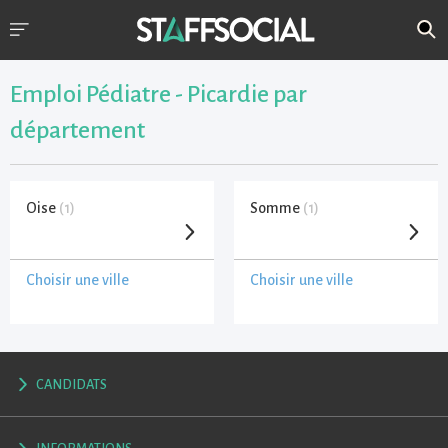
Emploi Pédiatre - Picardie par
département
Oise
(1)
Somme
(1)
Choisir une ville
Choisir une ville
CANDIDATS