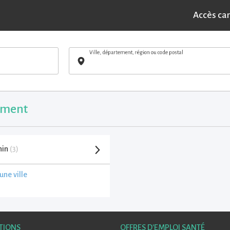
Accès ca
Ville, département, région ou code postal
tement
hin
(3)
une ville
TIONS
OFFRES D'EMPLOI SANTÉ