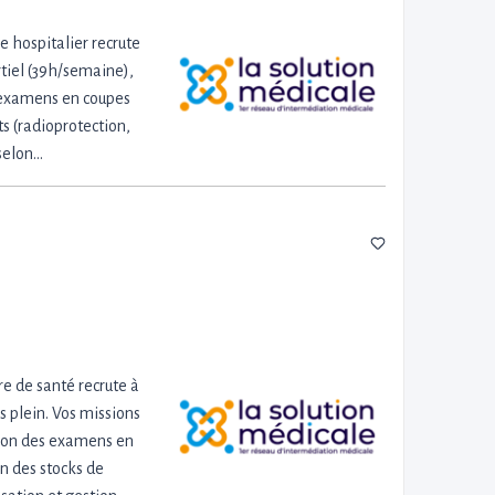
 hospitalier recrute
rtiel (39h/semaine),
es examens en coupes
s (radioprotection,
selon…
e de santé recrute à
 plein. Vos missions
tion des examens en
n des stocks de