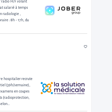
 radio H/F volant
rat salarié à temps
n radiologie ,
aire : 8h - 17h, du
e hospitalier recrute
rtiel (39h/semaine),
es examens en coupes
s (radioprotection,
selon…