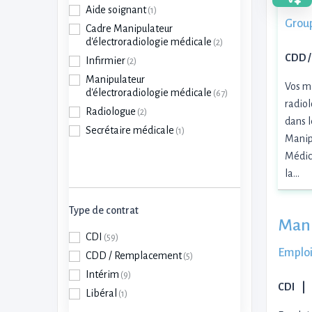
Aide soignant
(1)
Group
Cadre Manipulateur
d'électroradiologie médicale
(2)
CDD /
Infirmier
(2)
Manipulateur
Vos mi
d'électroradiologie médicale
(67)
radiol
Radiologue
(2)
dans l
Secrétaire médicale
(1)
Manip
Médica
la…
Type de contrat
Mani
CDI
(59)
Emploi
CDD / Remplacement
(5)
Intérim
(9)
CDI
Libéral
(1)