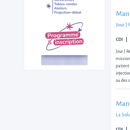
Mani
Jour J
CDI
Jour J 
mission
patient
injecti
ou des 
Mani
La Sol
CDI