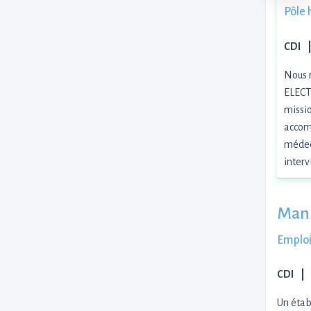
Pôle 
CDI
Nous 
ELECT
missio
accomp
médeci
inter
Mani
Emploi
CDI
Un étab