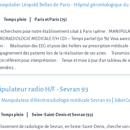
hospitalier Léopold Bellan de Paris - Hôpital gérontologique du
Temps plein
Paris et Paris (75)
recherchons pour notre établissement situé à Paris 14ème : MANIPU
RORADIOLOGIE MEDICALE F/H CDI – Temps partiel (50 %) Vous aurez p
n : • Réalisation des EEG et pose des holters sur prescription médicale
agnement des patients lors de la réalisation de ces actes • Transmissi
n référent pour interprétation • Tenue et mise à jour d'un tableau de 
viendrez…
pulateur radio H/F - Sevran 93
 Manipulateur d'électroradiologie médicale Sevran 93 | JoberG
Temps plein
Seine-Saint-Denis et Sevran (93)
lissement de radiologie de Sevran, en Seine-Saint-Denis, cherche son