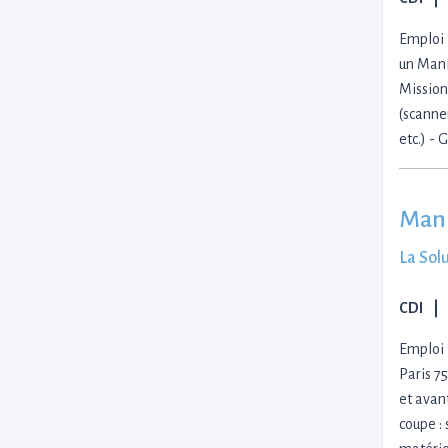
Emploi 
un Mani
Mission
(scanne
etc.) -
Mani
La Sol
CDI
Emploi 
Paris 7
et avan
coupe :