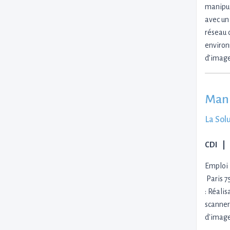
manipul
avec un
réseau 
environ
d’image
Mani
La Sol
CDI
Emploi 
Paris 7
: Réali
scanner
d'image