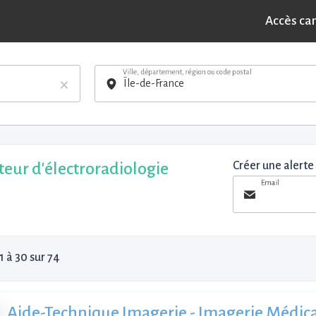
Accès ca
Ville, département, région ou code postal
×
eur d'électroradiologie
Créer une alerte
Email
1 à 30 sur 74
Aide-Technique Imagerie - Imagerie Médica