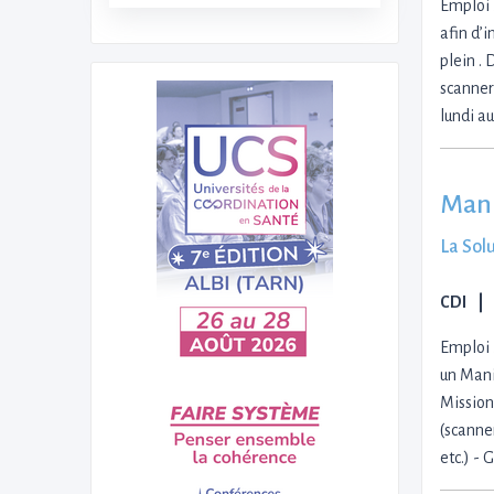
Emploi 
afin d’
plein . 
scanner
lundi a
Mani
La Sol
CDI
Emploi 
un Mani
Mission
(scanne
etc.) -