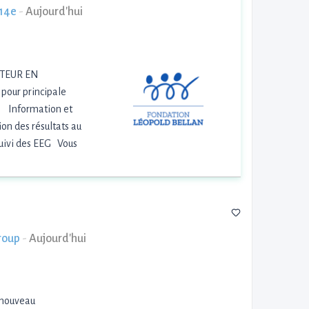
 14e
-
Aujourd'hui
LATEUR EN
our principale
 • Information et
on des résultats au
suivi des EEG Vous
roup
-
Aujourd'hui
 nouveau