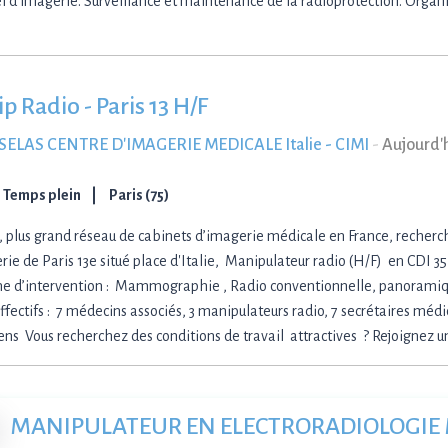
l d'imagerie. Surveillance et maintenance de la radioprotection. Organi
p Radio - Paris 13 H/F
 SELAS CENTRE D'IMAGERIE MEDICALE Italie - CIMI
-
Aujourd'
Temps plein
Paris (75)
 plus grand réseau de cabinets d’imagerie médicale en France, recherc
rie de Paris 13e situé place d'Italie, Manipulateur radio (H/F) en CDI 
 d’intervention : Mammographie , Radio conventionnelle, panoramiq
fectifs : 7 médecins associés, 3 manipulateurs radio, 7 secrétaires médic
ns Vous recherchez des conditions de travail attractives ? Rejoignez un 
MANIPULATEUR EN ELECTRORADIOLOGIE 