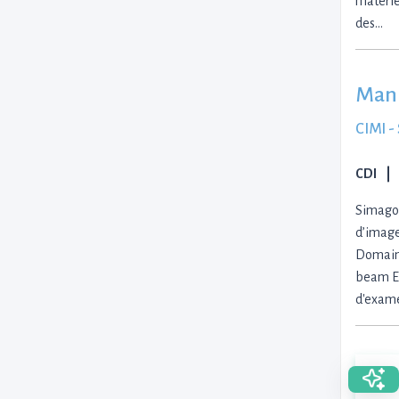
matérie
des…
Mani
CIMI -
CDI
Simago,
d’image
Domaine
beam Ef
d'exame