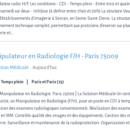
ateur radio H/F. Les conditions - CDI - Temps plein - Entre trois et quat
 samedi sur deux - 10h/jour (à definir entre 7h30 et 20h) La structure Vou
d'établissements d'imagerie à Sevran, en Seine-Saint-Denis. La structur
nement technique complet, permettant aux praticiens d’exercer sur plu
rie et…
pulateur en Radiologie F/H - Paris 75009
ution Médicale
-
Aujourd'hui
Temps plein
Paris et Paris (75)
Manipulateur en Radiologie Paris 75009 | La Solution Médicale Un centr
5009, un Manipulateur en Radiologie (F/H), pour un poste en CDI à temp
sation des examens radiologiques conventionnels. Réalisation des exame
 et IRM. Contrôle qualité des images et des équipements. Gestion des s
rie. Surveillance et maintenance de la radioprotection. Organisation et