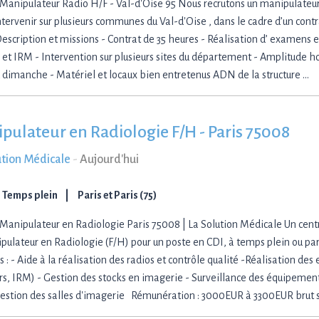
Manipulateur Radio H/F - Val-d'Oise 95 Nous recrutons un manipulateur
intervenir sur plusieurs communes du Val-d'Oise , dans le cadre d’un cont
Description et missions - Contrat de 35 heures - Réalisation d’ examens e
 et IRM - Intervention sur plusieurs sites du département - Amplitude hor
u dimanche - Matériel et locaux bien entretenus ADN de la structure …
pulateur en Radiologie F/H - Paris 75008
ution Médicale
-
Aujourd'hui
Temps plein
Paris et Paris (75)
Manipulateur en Radiologie Paris 75008 | La Solution Médicale Un centr
pulateur en Radiologie (F/H) pour un poste en CDI, à temps plein ou pa
s : - Aide à la réalisation des radios et contrôle qualité -Réalisation d
rs, IRM) - Gestion des stocks en imagerie - Surveillance des équipement
 Gestion des salles d'imagerie Rémunération : 3000EUR à 3300EUR brut 