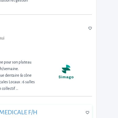
sation et gestion
hui
he pour son plateau
35h/semaine.
ue dentaire & cône
ales Locaux : 6 salles
collectif …
MEDICALE F/H