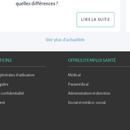
quelles différences ?
LIRE LA SUITE
Voir plus d'actualités
TIONS
OFFRES D'EMPLOI SANTÉ
énérales d’utilisation
Médical
gales
Paramédical
 confidentialité
Administration et direction
ent
Social et médico-social