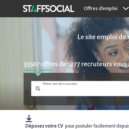
Offres d'emploi
Le site emploi de 
33567
offres de
1277
recruteurs vous
Métier, mot clé ou structure
Déposez votre CV
pour postuler facilement depuis 