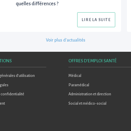
quelles différences ?
LIRE LA SUITE
Voir plus d'actualités
TIONS
OFFRES D'EMPLOI SANTÉ
énérales d’utilisation
Médical
gales
Paramédical
 confidentialité
Administration et direction
ent
Social et médico-social