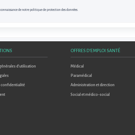
s connaissance de notre politique de protection des données.
TIONS
OFFRES D'EMPLOI SANTÉ
énérales d’utilisation
Médical
gales
Paramédical
 confidentialité
Administration et direction
ent
Social et médico-social