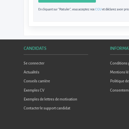
En cliquant sur "Postuler", vous acceptez nos
CGU
et déclarez avoir pri
CANDIDATS
INFORMA
Se connecter
Conditions g
Actualités
Mentions lé
Conseils carrière
Politique de
Exemples CV
Consentem
Exemples de lettres de motivation
Contacter le support candidat