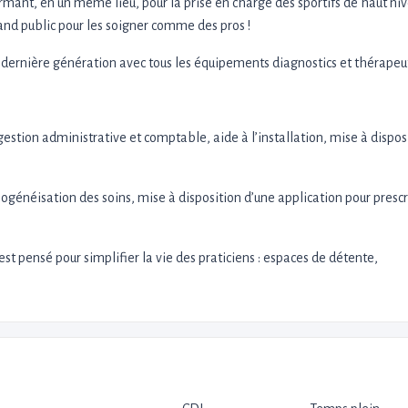
ormant, en un même lieu, pour la prise en charge des sportifs de haut niv
and public pour les soigner comme des pros !
 dernière génération avec tous les équipements diagnostics et thérapeu
gestion administrative et comptable, aide à l’installation, mise à dispos
énéisation des soins, mise à disposition d’une application pour prescr
st pensé pour simplifier la vie des praticiens : espaces de détente,