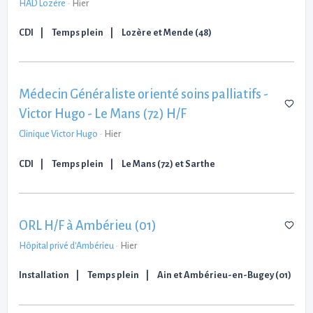
HAD Lozère
-
Hier
CDI
Temps plein
Lozère et Mende (48)
Médecin Généraliste orienté soins palliatifs -
Victor Hugo - Le Mans (72) H/F
Clinique Victor Hugo
-
Hier
CDI
Temps plein
Le Mans (72) et Sarthe
ORL H/F à Ambérieu (01)
Hôpital privé d'Ambérieu
-
Hier
Installation
Temps plein
Ain et Ambérieu-en-Bugey (01)